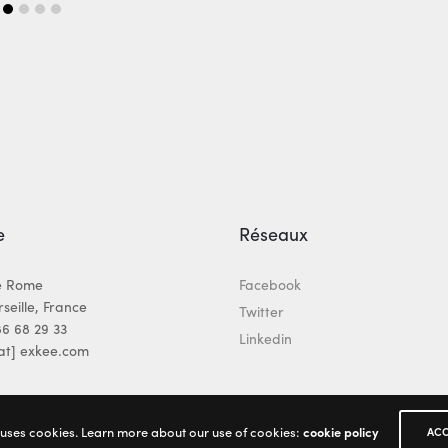
e
Réseaux
e Rome
Facebook
seille, France
Twitter
86 68 29 33
Linkedin
[at] exkee.com
 uses cookies. Learn more about our use of cookies:
cookie policy
ACC