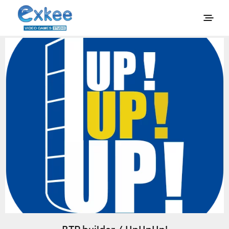
BTP builder / UpUpUp!